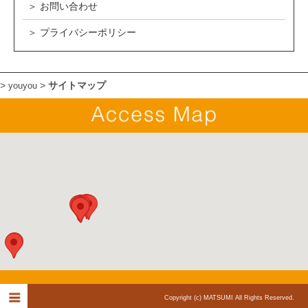
お問い合わせ
プライバシーポリシー
>
>
サイトマップ
youyou
Copyright (c) MATSUMI All Rights Reserved.