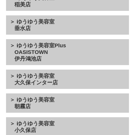
稲美店
ゆうゆう美容室
垂水店
ゆうゆう美容室Plus
OASISTOWN
伊丹鴻池店
ゆうゆう美容室
大久保インター店
ゆうゆう美容室
朝霧店
ゆうゆう美容室
小久保店