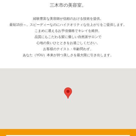
三木市の美容室。
経験豊富な美容師が信頼のおける技術を提供。
最短15分～。スピーディーなのにハイクオリティな仕上がりをご提供します。
こまめに通えるお手頃価格でキレイを維持。
品質にもこだわる髪に優しい自然派サロンで
心地の良いひとときをお過ごしください。
お客様のテイスト・年齢問わず、
あなた（YOU）本来が持つ美しさを最大限に引き出します。