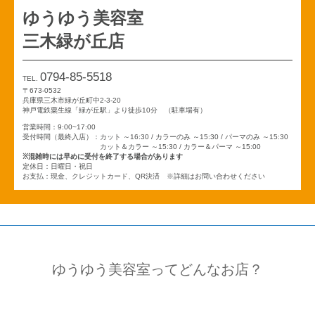
ゆうゆう美容室
三木緑が丘店
0794-85-5518
TEL.
〒673-0532
兵庫県三木市緑が丘町中2-3-20
神戸電鉄粟生線「緑が丘駅」より徒歩10分 （駐車場有）
営業時間：9:00~17:00
受付時間（最終入店）：カット ～16:30 / カラーのみ ～15:30 / パーマのみ ～15:30
カット＆カラー ～15:30 / カラー＆パーマ ～15:00
※混雑時には早めに受付を終了する場合があります
定休日：日曜日・祝日
お支払：現金、クレジットカード、QR決済 ※詳細はお問い合わせください
ゆうゆう美容室ってどんなお店？