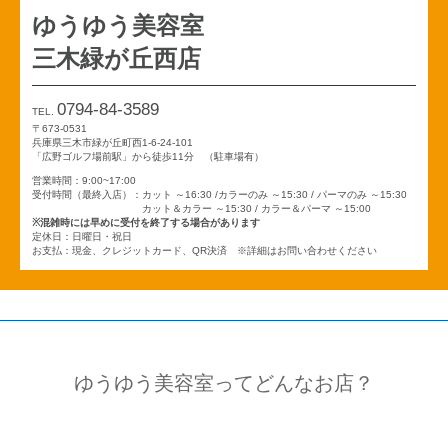
ゆうゆう美容室
三木緑が丘西店
0794-84-3589
TEL.
〒673-0531
兵庫県三木市緑が丘町西1-6-24-101
「広野ゴルフ場前駅」から徒歩11分 （駐車場有）
営業時間：9:00~17:00
受付時間（最終入店）：カット ～16:30 /カラーのみ ～15:30 / パーマのみ ～15:30
カット＆カラー ～15:30 / カラー＆パーマ ～15:00
※混雑時には早めに受付を終了する場合があります
定休日：日曜日・祝日
お支払：現金、クレジットカード、QR決済 ※詳細はお問い合わせください
ゆうゆう美容室ってどんなお店？