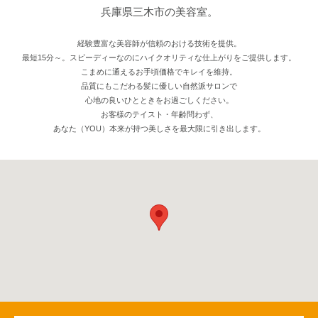
兵庫県三木市の美容室。
経験豊富な美容師が信頼のおける技術を提供。
最短15分～。スピーディーなのにハイクオリティな仕上がりをご提供します。
こまめに通えるお手頃価格でキレイを維持。
品質にもこだわる髪に優しい自然派サロンで
心地の良いひとときをお過ごしください。
お客様のテイスト・年齢問わず、
あなた（YOU）本来が持つ美しさを最大限に引き出します。