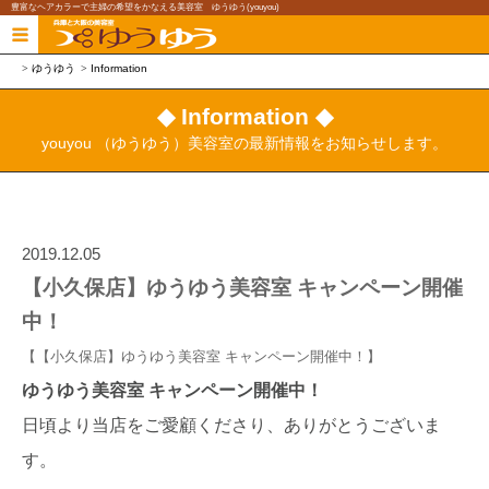
豊富なヘアカラーで主婦の希望をかなえる美容室 ゆうゆう(youyou)
ゆうゆう
Information
◆ Information ◆
youyou （ゆうゆう）美容室の最新情報をお知らせします。
2019.12.05
【小久保店】ゆうゆう美容室 キャンペーン開催
中！
【【小久保店】ゆうゆう美容室 キャンペーン開催中！】
ゆうゆう美容室 キャンペーン開催中！
日頃より当店をご愛顧くださり、ありがとうございま
す。