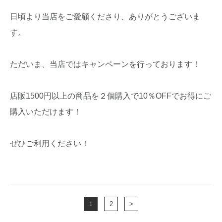
日頃より当店をご愛顧くださり、ありがとうございま
す。
ただいま、当店ではキャンペーンを行っております！
店販1500円以上の商品を２個購入で10％OFFでお得にご
購入いただけます！
ぜひご利用ください！
2
>
1