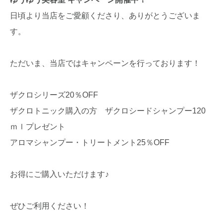
日頃より当店をご愛顧くださり、ありがとうございま
す。
ただいま、当店ではキャンペーンを行っております！
ザクロシリーズ20％OFF
ザクロトニック購入の方 ザクロシードシャンプー120
ｍｌプレゼント
アロマシャンプー・トリートメント25％OFF
お得にご購入いただけます♪
ぜひご利用ください！