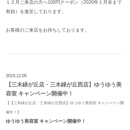
１２月ご来店の方へ100円クーポン（2020年１月末まで
有効）を進呈しております。
お客様のご来店をお待ちしております。
2019.12.05
【三木緑が丘店・三木緑が丘西店】ゆうゆう美
容室 キャンペーン開催中！
【【三木緑が丘店・三木緑が丘西店】ゆうゆう美容室 キャンペーン開
催中！】
ゆうゆう美容室 キャンペーン開催中！