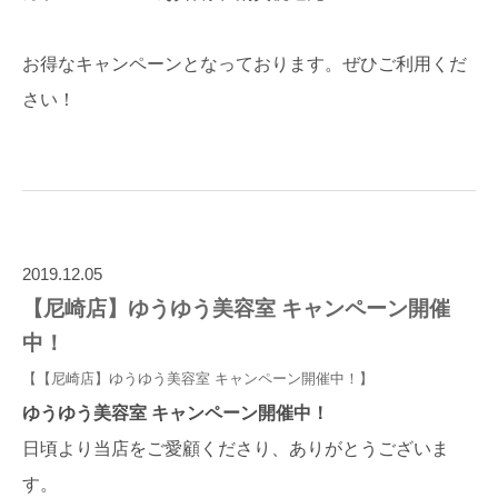
お得なキャンペーンとなっております。ぜひご利用くだ
さい！
2019.12.05
【尼崎店】ゆうゆう美容室 キャンペーン開催
中！
【【尼崎店】ゆうゆう美容室 キャンペーン開催中！】
ゆうゆう美容室 キャンペーン開催中！
日頃より当店をご愛顧くださり、ありがとうございま
す。