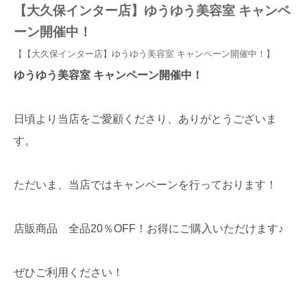
【大久保インター店】ゆうゆう美容室 キャンペ
ーン開催中！
【【大久保インター店】ゆうゆう美容室 キャンペーン開催中！】
ゆうゆう美容室 キャンペーン開催中！
日頃より当店をご愛顧くださり、ありがとうございま
す。
ただいま、当店ではキャンペーンを行っております！
店販商品 全品20％OFF！お得にご購入いただけます♪
ぜひご利用ください！