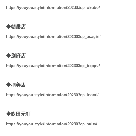
https://youyou.style/information/202303cp_okubo/
◆朝霧店
https://youyou.style/information/202303cp_asagiri/
◆別府店
https://youyou.style/information/202303cp_beppu/
◆稲美店
https://youyou.style/information/202303cp_inami/
◆吹田元町
https://youyou.style/information/202303cp_suita/