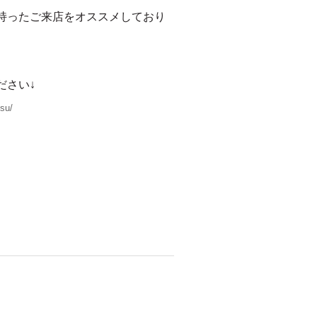
持ったご来店をオススメしており
ださい↓
su/